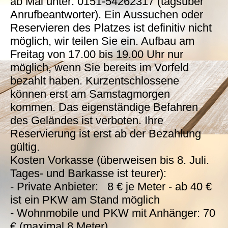
ab Mai unter: 0151-54262317 (tagsüber
Anrufbeantworter). Ein Aussuchen oder
Reservieren des Platzes ist definitiv nicht
möglich, wir teilen Sie ein. Aufbau am
Freitag von 17.00 bis 19.00 Uhr nur
möglich, wenn Sie bereits im Vorfeld
bezahlt haben. Kurzentschlossene
können erst am Samstagmorgen
kommen. Das eigenständige Befahren
des Geländes ist verboten. Ihre
Reservierung ist erst ab der Bezahlung
gültig.
Kosten Vorkasse (überweisen bis 8. Juli.
Tages- und Barkasse ist teurer):
- Private Anbieter: 8 € je Meter - ab 40 €
ist ein PKW am Stand möglich
- Wohnmobile und PKW mit Anhänger: 70
€ (maximal 8 Meter)