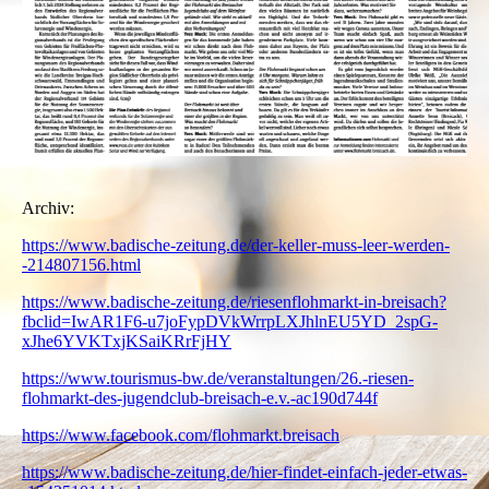
Archiv:
https://www.badische-zeitung.de/der-keller-muss-leer-werden-
-214807156.html
https://www.badische-zeitung.de/riesenflohmarkt-in-breisach?
fbclid=IwAR1F6-u7joFypDVkWrrpLXJhlnEU5YD_2spG-
xJhe6YVKTxjKSaiKRrFjHY
https://www.tourismus-bw.de/veranstaltungen/26.-riesen-
flohmarkt-des-jugendclub-breisach-e.v.-ac190d744f
https://www.facebook.com/flohmarkt.breisach
https://www.badische-zeitung.de/hier-findet-einfach-jeder-etwas-