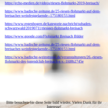
https://echo-medien.de/videos/riesen-flohmarkt-2019-breisach/
https://www.badische-zeitung.de/25-riesen-flohmarkt-auf-dem-
breisacher-weinfestgelaende--175180153.html
https://www.regenbogen.de/kategorie-nachricht/subaden-
schwarzwald/20190711/riesiger-flohmarkt-breisach
https://www.google.com/Flohmarkt Breisach Bilder
https://www.badische-zeitung.de/25-riesen-flohmarkt-auf-dem-
breisacher-weinfestgelaende--175180153.html
https://www.badische-weinstrasse.de/veranstaltungen/26.-riesen-
flohmarkt-des-jugendclub-breisach-e.v.-1fd8b2745e
Bitte besuchen Sie diese Seite bald wieder. Vielen Dank für ihr
Interesse!