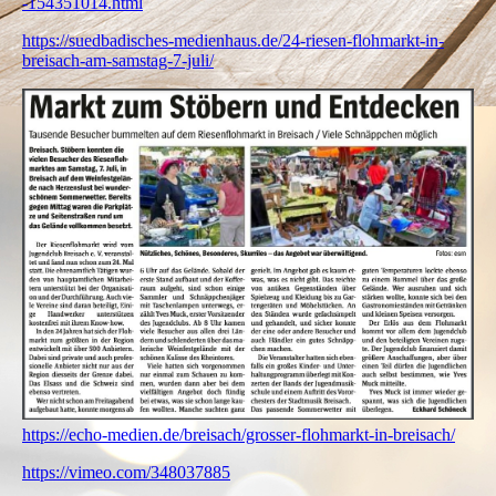
-154351014.html
https://suedbadisches-medienhaus.de/24-riesen-flohmarkt-in-
breisach-am-samstag-7-juli/
https://echo-medien.de/breisach/grosser-flohmarkt-in-breisach/
https://vimeo.com/348037885