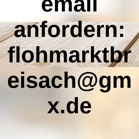
email
anfordern:
flohmarktbr
eisach@gm
x.de