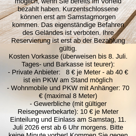
möglich, wenn Sie bereits im Vorfeld
bezahlt haben. Kurzentschlossene
können erst am Samstagmorgen
kommen. Das eigenständige Befahren
des Geländes ist verboten. Ihre
Reservierung ist erst ab der Bezahlung
gültig.
Kosten Vorkasse (überweisen bis 8. Juli.
Tages- und Barkasse ist teurer):
- Private Anbieter: 8 € je Meter - ab 40 €
ist ein PKW am Stand möglich
- Wohnmobile und PKW mit Anhänger: 70
€ (maximal 8 Meter)
- Gewerbliche (mit gültiger
Reisegewerbekarte): 10 € je Meter
Einteilung und Einlass am Samstag, 11.
Juli 2026 erst ab 6 Uhr morgens. Bitte
keine Minute vorher! Kommen Sie gegen