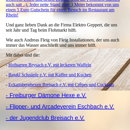
auch satt .-). Jeder nette Stand über 3 Meter bekommt von uns
einen 5 Euro Gutschein für einen Besuch im Restaurant am
Rhein!
Und ganz lieben Dank an die Firma Elektro Geppert, die uns
seit Jahr und Tag beim Flohmarkt hilft.
Wie auch Andreas Fleig von Fleig Installationen, der uns auch
immer das Wasser anschließt und uns immer hilft.
Mit dabei sind die:
-
Hofnarren Brysach e.V. mit leckeren Waffeln
-
Bajakl Schnäpfe e.V. mit Kaffee und Kuchen
-
Eckartsberghexen Breisach e.V. mit Crêpes und Cocktails
- Freiburger Dämone Hexe e.V.
- Flipper- und Arcadeverein Eschbach e.V.
- der Jugendclub Breisach e.V.