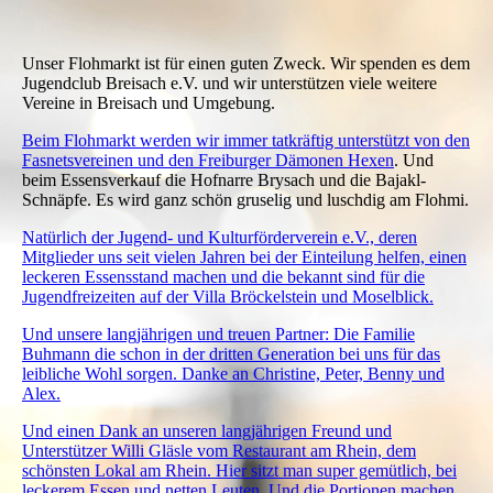
Unser Flohmarkt ist für einen guten Zweck. Wir spenden es dem
Jugendclub Breisach e.V. und wir unterstützen viele weitere
Vereine in Breisach und Umgebung.
Beim Flohmarkt werden wir immer tatkräftig unterstützt von den
Fasnetsvereinen und den Freiburger Dämonen Hexen
. Und
beim Essensverkauf die Hofnarre Brysach und die Bajakl-
Schnäpfe. Es wird ganz schön gruselig und luschdig am Flohmi.
Natürlich der Jugend- und Kulturförderverein e.V., deren
Mitglieder uns seit vielen Jahren bei der Einteilung helfen, einen
leckeren Essensstand machen und die bekannt sind für die
Jugendfreizeiten auf der Villa Bröckelstein und Moselblick.
Und unsere langjährigen und treuen Partner: Die Familie
Buhmann die schon in der dritten Generation bei uns für das
leibliche Wohl sorgen. Danke an Christine, Peter, Benny und
Alex.
Und einen Dank an unseren langjährigen Freund und
Unterstützer Willi Gläsle vom Restaurant am Rhein, dem
schönsten Lokal am Rhein. Hier sitzt man super gemütlich, bei
leckerem Essen und netten Leuten. Und die Portionen machen